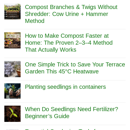
Compost Branches & Twigs Without
Shredder: Cow Urine + Hammer
Method
No
Comments
How to Make Compost Faster at
on
Compost
Home: The Proven 2–3–4 Method
Branches
That Actually Works
&
Twigs
No
Without
Comments
One Simple Trick to Save Your Terrace
Shredder:
on
Cow
How
Garden This 45°C Heatwave
Urine
to
No
+
Make
Comments
Hammer
Compost
Planting seedlings in containers
on
Method
Faster
One
at
No
Simple
Home:
Comments
Trick
The
on
to
Proven
Planting
When Do Seedlings Need Fertilizer?
Save
2–
seedlings
Beginner’s Guide
Your
3–
in
Terrace
4
containers
No
Garden
Method
Comments
This