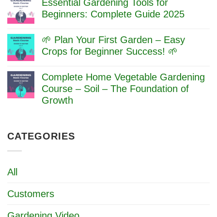
Essential Gardening Tools for
That
on
45°C
Actually
When
Beginners: Complete Guide 2025
Heatwave
Works
Do
No
Seedlings
Comments
Need
🌱 Plan Your First Garden – Easy
on
Fertilizer?
Essential
Crops for Beginner Success! 🌱
Beginner’s
Gardening
Guide
No
Tools
Comments
for
Complete Home Vegetable Gardening
on
Beginners:
🌱
Course – Soil – The Foundation of
Complete
Plan
Guide
Growth
Your
2025
First
No
Garden
Comments
–
on
Easy
CATEGORIES
Complete
Crops
Home
for
Vegetable
Beginner
Gardening
Success!
Course
All
🌱
–
Soil
–
Customers
The
Foundation
of
Gardening Video